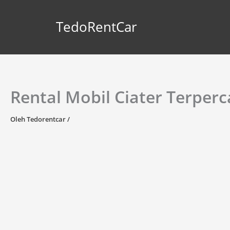
Lewati
ke
TedoRentCar
konten
Rental Mobil Ciater Terper
Oleh
Tedorentcar
/