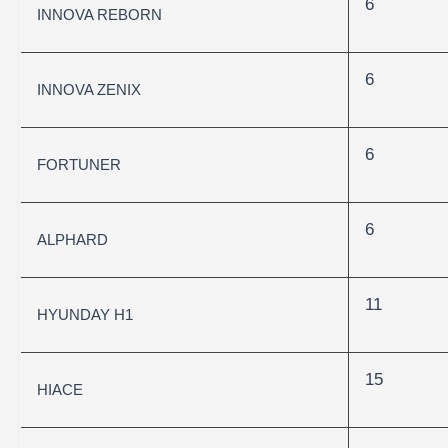
6
INNOVA REBORN
6
INNOVA ZENIX
6
FORTUNER
6
ALPHARD
11
HYUNDAY H1
15
HIACE