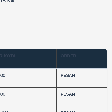
n Anda!
R KOTA
ORDER
000
PESAN
000
PESAN