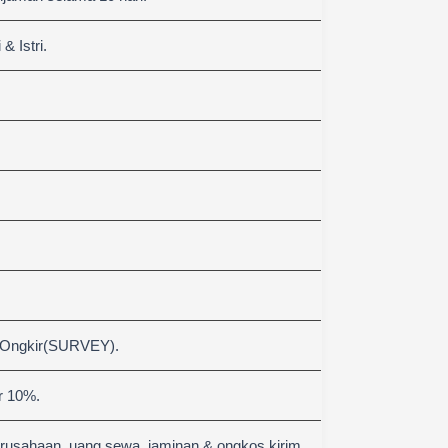
 Istri.
 Ongkir(SURVEY).
r 10%.
erusahaan, uang sewa, jaminan & ongkos kirim.