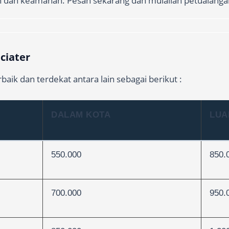
n dan keamanan. Pesan sekarang dan mulailah petualanga
 ciater
baik dan terdekat antara lain sebagai berikut :
DALAM KOTA
LUA
550.000
850.
700.000
950.