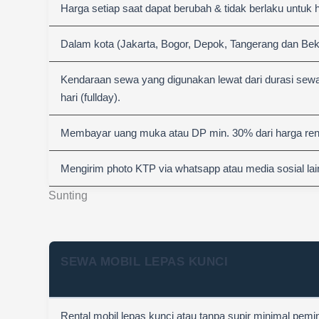
Harga setiap saat dapat berubah & tidak berlaku untuk 
Dalam kota (Jakarta, Bogor, Depok, Tangerang dan Bek
Kendaraan sewa yang digunakan lewat dari durasi sewa
hari (fullday).
Membayar uang muka atau DP min. 30% dari harga rent
Mengirim photo KTP via whatsapp atau media sosial lai
Sunting
SEWA MOBIL LEPAS KUNCI
Rental mobil lepas kunci atau tanpa supir minimal pemi