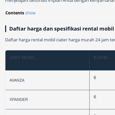
menjelajahi destinasi impian Anda dengan kenyamana
Contents
show
Daftar harga dan spesifikasi rental mobil
Daftar harga rental mobil ciater harga murah 24 jam ter
UNIT MOBIL
KURSI
6
AVANZA
6
XPANDER