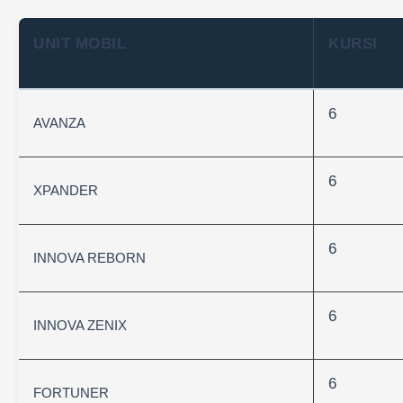
UNIT MOBIL
KURSI
6
AVANZA
6
XPANDER
6
INNOVA REBORN
6
INNOVA ZENIX
6
FORTUNER