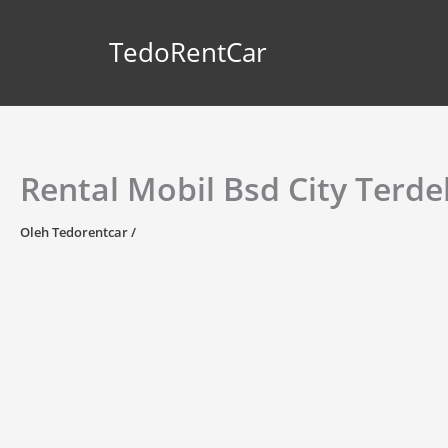
Lewati
ke
TedoRentCar
konten
Rental Mobil Bsd City Terde
Oleh
Tedorentcar
/