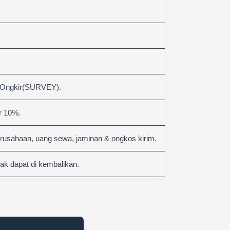
 Ongkir(SURVEY).
r 10%.
erusahaan, uang sewa, jaminan & ongkos kirim.
k dapat di kembalikan.