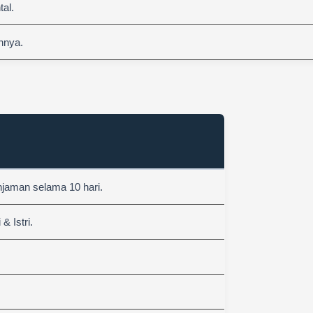
al.
nnya.
njaman selama 10 hari.
 Istri.