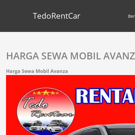
Lewati
ke
TedoRentCar
Be
konten
HARGA SEWA MOBIL AVAN
Harga Sewa Mobil Avanza