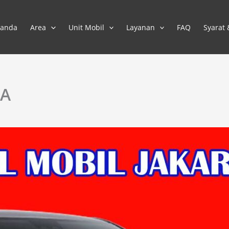
randa
Area
Unit Mobil
Layanan
FAQ
Syarat
ZA