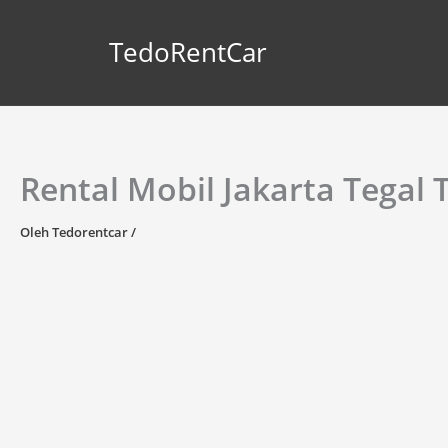
Lewati
ke
TedoRentCar
konten
Rental Mobil Jakarta Tegal 
Oleh
Tedorentcar
/