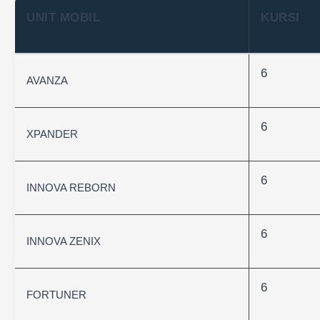
UNIT MOBIL
KURSI
6
AVANZA
6
XPANDER
6
INNOVA REBORN
6
INNOVA ZENIX
6
FORTUNER