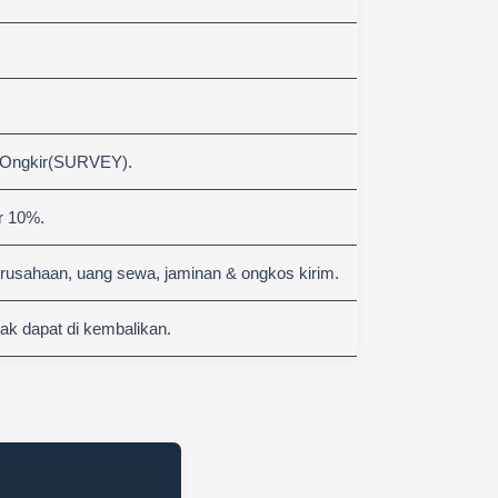
 Ongkir(SURVEY).
r 10%.
erusahaan, uang sewa, jaminan & ongkos kirim.
k dapat di kembalikan.