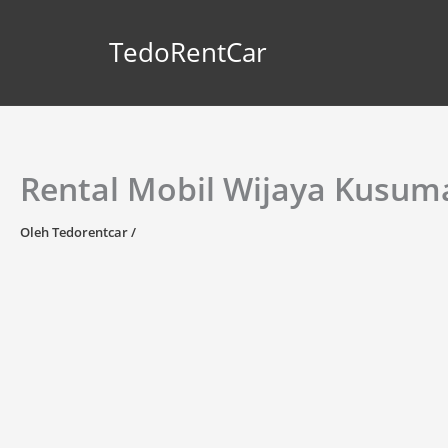
Lewati
ke
TedoRentCar
konten
Rental Mobil Wijaya Kusum
Oleh
Tedorentcar
/