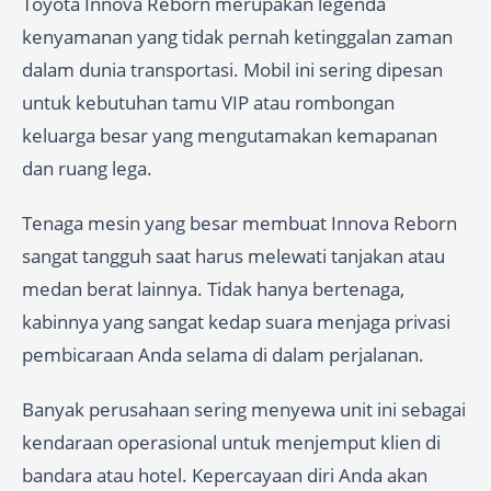
Toyota Innova Reborn merupakan legenda
kenyamanan yang tidak pernah ketinggalan zaman
dalam dunia transportasi. Mobil ini sering dipesan
untuk kebutuhan tamu VIP atau rombongan
keluarga besar yang mengutamakan kemapanan
dan ruang lega.
Tenaga mesin yang besar membuat Innova Reborn
sangat tangguh saat harus melewati tanjakan atau
medan berat lainnya. Tidak hanya bertenaga,
kabinnya yang sangat kedap suara menjaga privasi
pembicaraan Anda selama di dalam perjalanan.
Banyak perusahaan sering menyewa unit ini sebagai
kendaraan operasional untuk menjemput klien di
bandara atau hotel. Kepercayaan diri Anda akan