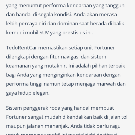
yang menuntut performa kendaraan yang tangguh
dan handal di segala kondisi. Anda akan merasa
lebih percaya diri dan dominan saat berada di balik
kemudi mobil SUV yang prestisius ini.
TedoRentCar memastikan setiap unit Fortuner
dilengkapi dengan fitur navigasi dan sistem
keamanan yang mutakhir. Ini adalah pilihan terbaik
bagi Anda yang menginginkan kendaraan dengan
performa tinggi namun tetap menjaga marwah dan
gaya hidup elegan.
Sistem penggerak roda yang handal membuat
Fortuner sangat mudah dikendalikan baik di jalan tol
maupun jalanan menanjak. Anda tidak perlu ragu
untuk membawa mobil ini menjelajahi destinasi