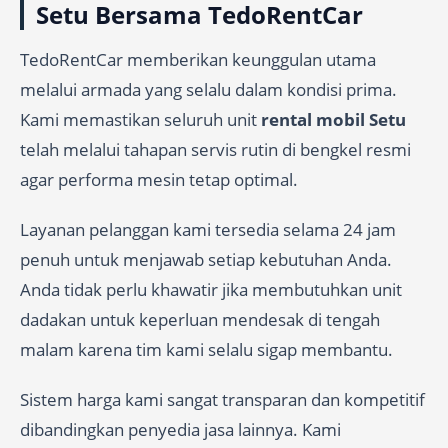
Setu Bersama TedoRentCar
TedoRentCar memberikan keunggulan utama
melalui armada yang selalu dalam kondisi prima.
Kami memastikan seluruh unit
rental mobil Setu
telah melalui tahapan servis rutin di bengkel resmi
agar performa mesin tetap optimal.
Layanan pelanggan kami tersedia selama 24 jam
penuh untuk menjawab setiap kebutuhan Anda.
Anda tidak perlu khawatir jika membutuhkan unit
dadakan untuk keperluan mendesak di tengah
malam karena tim kami selalu sigap membantu.
Sistem harga kami sangat transparan dan kompetitif
dibandingkan penyedia jasa lainnya. Kami