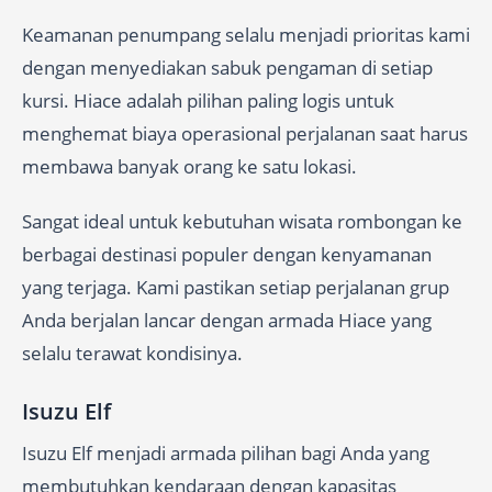
Keamanan penumpang selalu menjadi prioritas kami
dengan menyediakan sabuk pengaman di setiap
kursi. Hiace adalah pilihan paling logis untuk
menghemat biaya operasional perjalanan saat harus
membawa banyak orang ke satu lokasi.
Sangat ideal untuk kebutuhan wisata rombongan ke
berbagai destinasi populer dengan kenyamanan
yang terjaga. Kami pastikan setiap perjalanan grup
Anda berjalan lancar dengan armada Hiace yang
selalu terawat kondisinya.
Isuzu Elf
Isuzu Elf menjadi armada pilihan bagi Anda yang
membutuhkan kendaraan dengan kapasitas