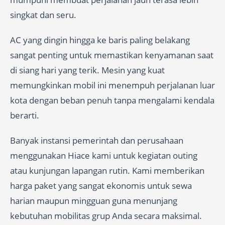
singkat dan seru.
AC yang dingin hingga ke baris paling belakang
sangat penting untuk memastikan kenyamanan saat
di siang hari yang terik. Mesin yang kuat
memungkinkan mobil ini menempuh perjalanan luar
kota dengan beban penuh tanpa mengalami kendala
berarti.
Banyak instansi pemerintah dan perusahaan
menggunakan Hiace kami untuk kegiatan outing
atau kunjungan lapangan rutin. Kami memberikan
harga paket yang sangat ekonomis untuk sewa
harian maupun mingguan guna menunjang
kebutuhan mobilitas grup Anda secara maksimal.