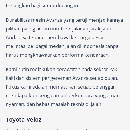
terjangkau bagi semua kalangan.
Durabilitas mesin Avanza yang teruji menjadikannya
pilihan paling aman untuk perjalanan jarak jauh.
Anda bisa tenang membawa keluarga besar
melintasi berbagai medan jalan di Indonesia tanpa
harus mengkhawatirkan performa kendaraan.
Kami rutin melakukan perawatan pada sektor kaki-
kaki dan sistem pengereman Avanza setiap bulan.
Fokus kami adalah memastikan setiap pelanggan
mendapatkan pengalaman berkendara yang aman,
nyaman, dan bebas masalah teknis di jalan.
Toyota Veloz