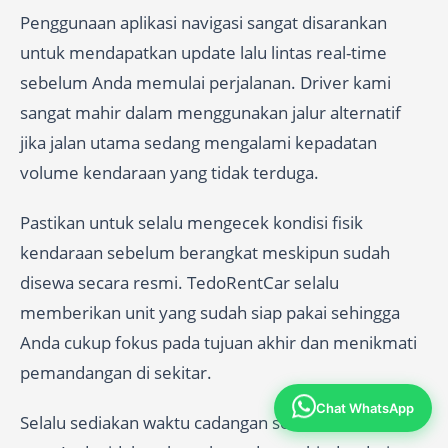
Penggunaan aplikasi navigasi sangat disarankan
untuk mendapatkan update lalu lintas real-time
sebelum Anda memulai perjalanan. Driver kami
sangat mahir dalam menggunakan jalur alternatif
jika jalan utama sedang mengalami kepadatan
volume kendaraan yang tidak terduga.
Pastikan untuk selalu mengecek kondisi fisik
kendaraan sebelum berangkat meskipun sudah
disewa secara resmi. TedoRentCar selalu
memberikan unit yang sudah siap pakai sehingga
Anda cukup fokus pada tujuan akhir dan menikmati
pemandangan di sekitar.
Chat WhatsApp
Selalu sediakan waktu cadangan sekitar 30 menit