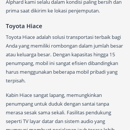
Alphard kami selalu dalam kondisi paling bersih dan
prima saat dikirim ke lokasi penjemputan.
Toyota Hiace
Toyota Hiace adalah solusi transportasi terbaik bagi
Anda yang memiliki rombongan dalam jumlah besar
atau keluarga besar. Dengan kapasitas hingga 15
penumpang, mobil ini sangat efisien dibandingkan
harus menggunakan beberapa mobil pribadi yang
terpisah.
Kabin Hiace sangat lapang, memungkinkan
penumpang untuk duduk dengan santai tanpa
merasa sesak sama sekali. Fasilitas pendukung
seperti TV layar datar dan sistem audio yang
mumpuni membuat perjalanan jauh terasa lebih