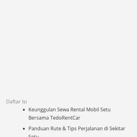
Daftar Isi
Keunggulan Sewa Rental Mobil Setu
Bersama TedoRentCar
Panduan Rute & Tips Perjalanan di Sekitar
Setu