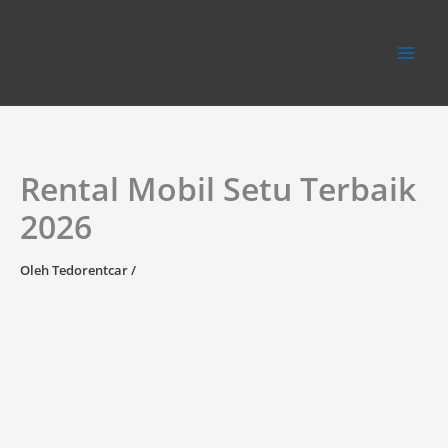
Lewati
ke
konten
Rental Mobil Setu Terbaik
2026
Oleh
Tedorentcar
/