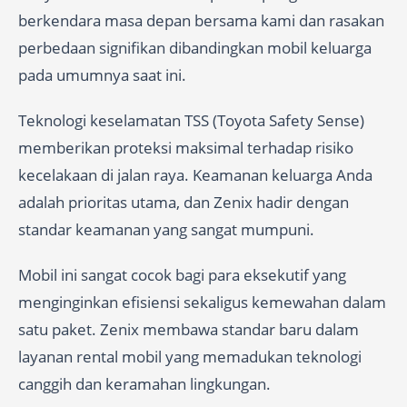
berkendara masa depan bersama kami dan rasakan
perbedaan signifikan dibandingkan mobil keluarga
pada umumnya saat ini.
Teknologi keselamatan TSS (Toyota Safety Sense)
memberikan proteksi maksimal terhadap risiko
kecelakaan di jalan raya. Keamanan keluarga Anda
adalah prioritas utama, dan Zenix hadir dengan
standar keamanan yang sangat mumpuni.
Mobil ini sangat cocok bagi para eksekutif yang
menginginkan efisiensi sekaligus kemewahan dalam
satu paket. Zenix membawa standar baru dalam
layanan rental mobil yang memadukan teknologi
canggih dan keramahan lingkungan.