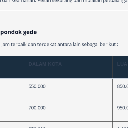
n dan keamanan. Pesan sekarang dan mulailah petualanga
l pondok gede
am terbaik dan terdekat antara lain sebagai berikut :
DALAM KOTA
LUA
550.000
850.
700.000
950.