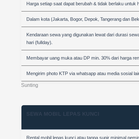
Harga setiap saat dapat berubah & tidak berlaku untuk 
Dalam kota (Jakarta, Bogor, Depok, Tangerang dan Bek
Kendaraan sewa yang digunakan lewat dari durasi sewa
hari (fullday).
Membayar uang muka atau DP min. 30% dari harga rent
Mengirim photo KTP via whatsapp atau media sosial lai
Sunting
SEWA MOBIL LEPAS KUNCI
Rental mobil lepas kunci atau tanpa supir minimal pemi