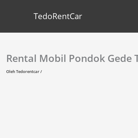
Lewati
ke
TedoRentCar
konten
Rental Mobil Pondok Gede 
Oleh
Tedorentcar
/