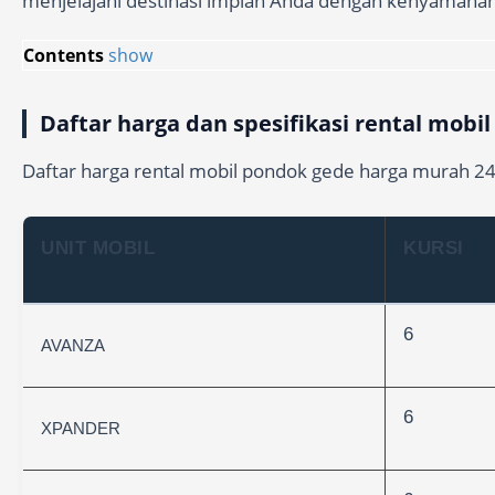
menjelajahi destinasi impian Anda dengan kenyamana
Contents
show
Daftar harga dan spesifikasi rental mobi
Daftar harga rental mobil pondok gede harga murah 24 j
UNIT MOBIL
KURSI
6
AVANZA
6
XPANDER