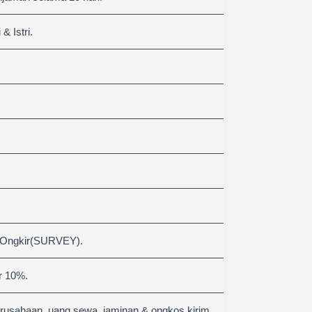
 Istri.
 Ongkir(SURVEY).
r 10%.
erusahaan, uang sewa, jaminan & ongkos kirim.