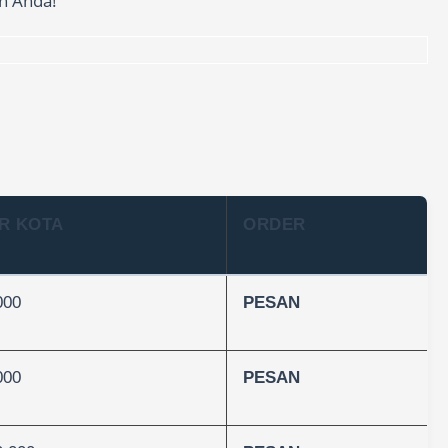
n Anda!
R KOTA
ORDER
000
PESAN
000
PESAN