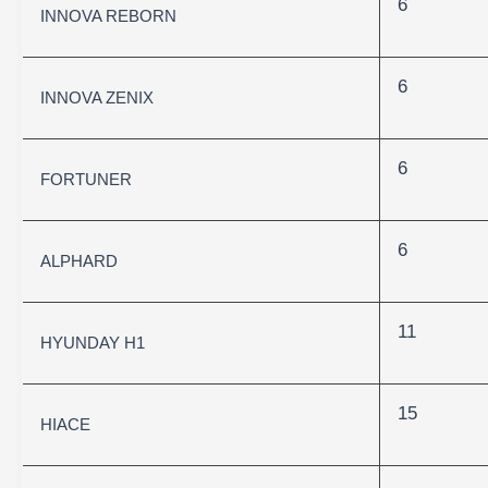
6
INNOVA REBORN
6
INNOVA ZENIX
6
FORTUNER
6
ALPHARD
11
HYUNDAY H1
15
HIACE