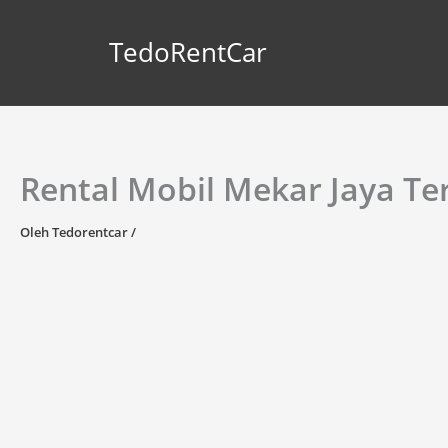
Lewati
ke
TedoRentCar
konten
Rental Mobil Mekar Jaya Te
Oleh
Tedorentcar
/