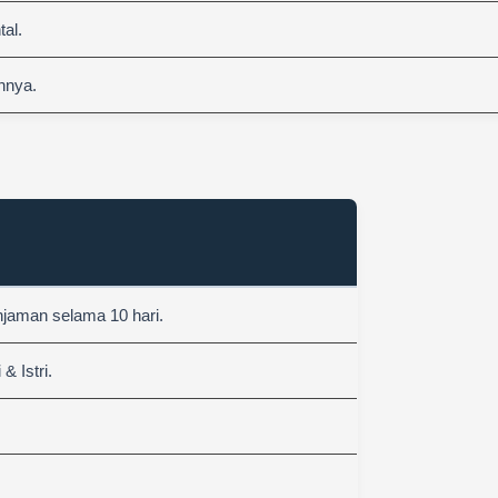
al.
nnya.
njaman selama 10 hari.
 Istri.