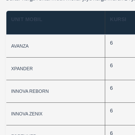
UNIT MOBIL
KURSI
6
AVANZA
6
XPANDER
6
INNOVA REBORN
6
INNOVA ZENIX
6