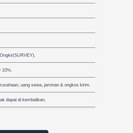
 Ongkir(SURVEY).
r 10%.
erusahaan, uang sewa, jaminan & ongkos kirim.
k dapat di kembalikan.