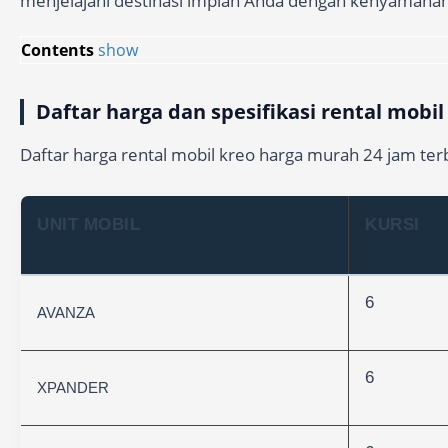
menjelajahi destinasi impian Anda dengan kenyamana
Contents
show
Daftar harga dan spesifikasi rental mobil
Daftar harga rental mobil kreo harga murah 24 jam terba
UNIT MOBIL
KURSI
6
AVANZA
6
XPANDER