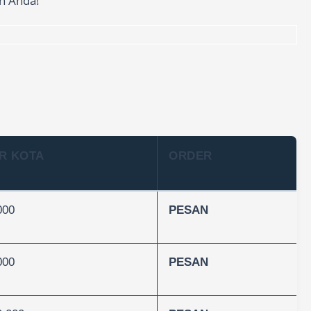
n Anda!
R KOTA
ORDER
000
PESAN
000
PESAN