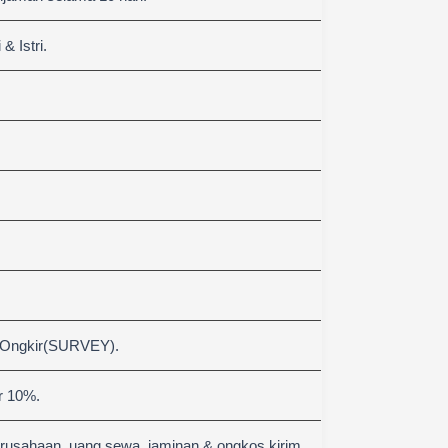
 Istri.
 Ongkir(SURVEY).
r 10%.
erusahaan, uang sewa, jaminan & ongkos kirim.