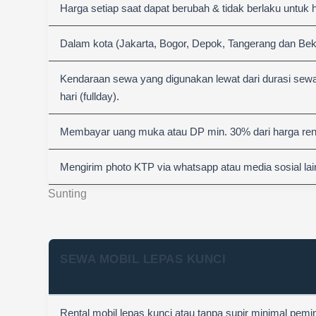
Harga setiap saat dapat berubah & tidak berlaku untuk 
Dalam kota (Jakarta, Bogor, Depok, Tangerang dan Bek
Kendaraan sewa yang digunakan lewat dari durasi sewa
hari (fullday).
Membayar uang muka atau DP min. 30% dari harga rent
Mengirim photo KTP via whatsapp atau media sosial lai
Sunting
SEWA MOBIL LEPAS KUNCI
Rental mobil lepas kunci atau tanpa supir minimal pemi