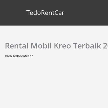
Lewati
ke
TedoRentCar
konten
Rental Mobil Kreo Terbaik 
Oleh
Tedorentcar
/