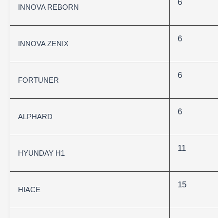
6
INNOVA REBORN
6
INNOVA ZENIX
6
FORTUNER
6
ALPHARD
11
HYUNDAY H1
15
HIACE