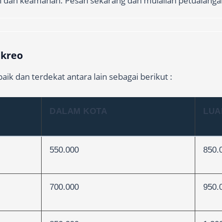
n dan keamanan. Pesan sekarang dan mulailah petualanga
 kreo
ik dan terdekat antara lain sebagai berikut :
DALAM KOTA
LUA
550.000
850.
700.000
950.