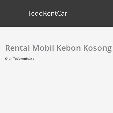
Lewati
ke
TedoRentCar
konten
Rental Mobil Kebon Kosong
Oleh
Tedorentcar
/