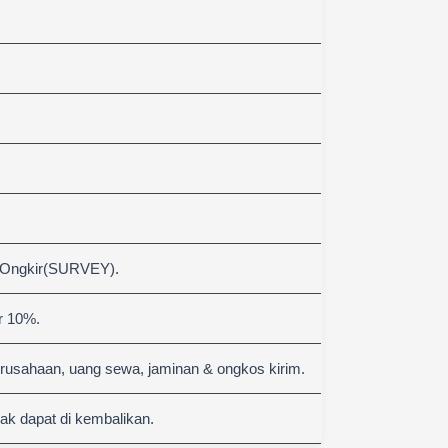
 Ongkir(SURVEY).
r 10%.
erusahaan, uang sewa, jaminan & ongkos kirim.
k dapat di kembalikan.