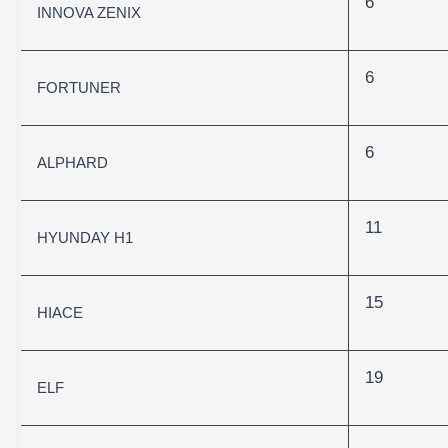
6
INNOVA ZENIX
6
FORTUNER
6
ALPHARD
11
HYUNDAY H1
15
HIACE
19
ELF