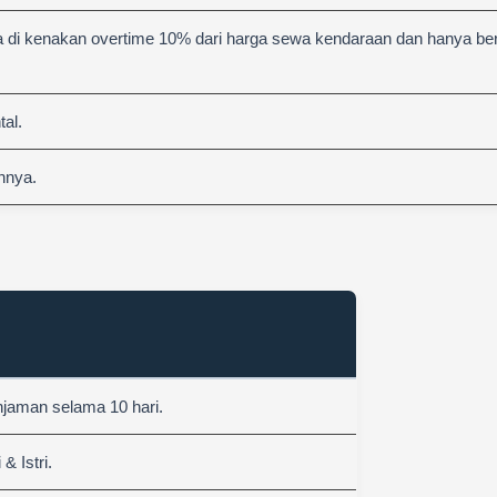
 di kenakan overtime 10% dari harga sewa kendaraan dan hanya berl
al.
nnya.
njaman selama 10 hari.
 Istri.