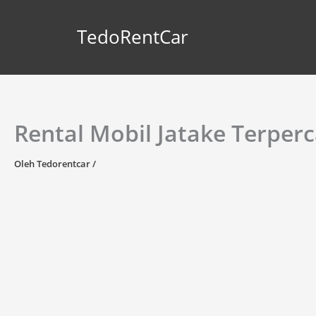
Lewati
ke
TedoRentCar
konten
Rental Mobil Jatake Terper
Oleh
Tedorentcar
/