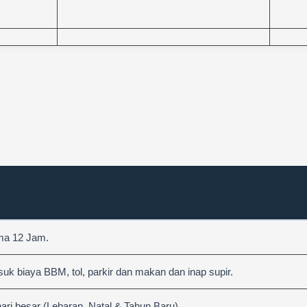
ama 12 Jam.
 biaya BBM, tol, parkir dan makan dan inap supir.
hari besar (Lebaran, Natal & Tahun Baru)