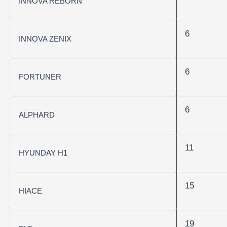
INNOVA REBORN
6
INNOVA ZENIX
6
FORTUNER
6
ALPHARD
11
HYUNDAY H1
15
HIACE
19