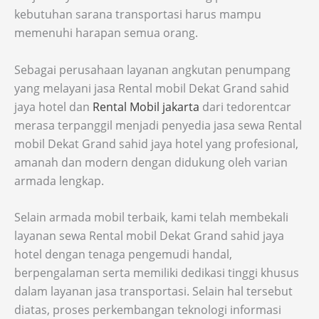
kebutuhan sarana transportasi harus mampu
memenuhi harapan semua orang.
Sebagai perusahaan layanan angkutan penumpang
yang melayani jasa Rental mobil Dekat Grand sahid
jaya hotel dan
Rental Mobil jakarta
dari tedorentcar
merasa terpanggil menjadi penyedia jasa sewa Rental
mobil Dekat Grand sahid jaya hotel yang profesional,
amanah dan modern dengan didukung oleh varian
armada lengkap.
Selain armada mobil terbaik, kami telah membekali
layanan sewa Rental mobil Dekat Grand sahid jaya
hotel dengan tenaga pengemudi handal,
berpengalaman serta memiliki dedikasi tinggi khusus
dalam layanan jasa transportasi. Selain hal tersebut
diatas, proses perkembangan teknologi informasi