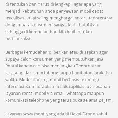
di tentukan dan harus di lengkapi, agar apa yang
menjadi kebutuhan anda penyewaan mobil cepat
terealisasi. nilai saling menghargai antara tedorentcar
dengan para konsumen sangat kami butuhkan
sehingga di kemudian hari kita lebih mudah
bertransaksi.
Berbagai kemudahan di berikan atau di sajikan agar
supaya calon konsumen yang membutuhkan jasa
Rental kendaraan bisa menjangkau Tedorentcar
langsung dari smartphone tanpa hambatan jarak dan
waktu. Model booking mobil berbasis teknologi
informasi Kami terapkan melalui aplikasi pemesanan
layanan rental mobil via email, whatsapp maupun
komunikasi telephone yang terus buka selama 24 jam.
Layanan sewa mobil yang ada di Dekat Grand sahid