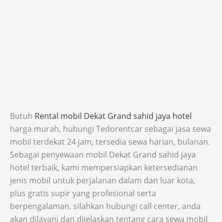
Butuh
Rental mobil Dekat Grand sahid jaya hotel
harga murah, hubungi Tedorentcar sebagai jasa sewa
mobil terdekat 24 jam, tersedia sewa harian, bulanan.
Sebagai penyewaan mobil Dekat Grand sahid jaya
hotel terbaik, kami mempersiapkan ketersedianan
jenis mobil untuk perjalanan dalam dan luar kota,
plus gratis supir yang profesional serta
berpengalaman. silahkan hubungi call center, anda
akan dilayani dan dijelaskan tentang cara sewa mobil