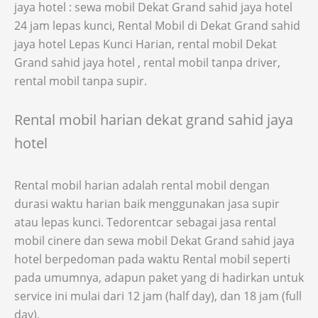
jaya hotel : sewa mobil Dekat Grand sahid jaya hotel
24 jam lepas kunci, Rental Mobil di Dekat Grand sahid
jaya hotel Lepas Kunci Harian, rental mobil Dekat
Grand sahid jaya hotel , rental mobil tanpa driver,
rental mobil tanpa supir.
Rental mobil harian dekat grand sahid jaya
hotel
Rental mobil harian adalah rental mobil dengan
durasi waktu harian baik menggunakan jasa supir
atau lepas kunci. Tedorentcar sebagai jasa rental
mobil cinere dan sewa mobil Dekat Grand sahid jaya
hotel berpedoman pada waktu Rental mobil seperti
pada umumnya, adapun paket yang di hadirkan untuk
service ini mulai dari 12 jam (half day), dan 18 jam (full
day).