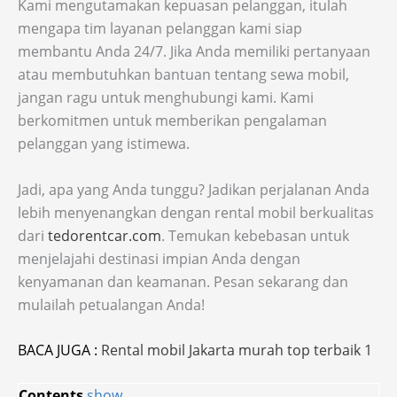
Kami mengutamakan kepuasan pelanggan, itulah
mengapa tim layanan pelanggan kami siap
membantu Anda 24/7. Jika Anda memiliki pertanyaan
atau membutuhkan bantuan tentang sewa mobil,
jangan ragu untuk menghubungi kami. Kami
berkomitmen untuk memberikan pengalaman
pelanggan yang istimewa.
Jadi, apa yang Anda tunggu? Jadikan perjalanan Anda
lebih menyenangkan dengan rental mobil berkualitas
dari
tedorentcar.com
. Temukan kebebasan untuk
menjelajahi destinasi impian Anda dengan
kenyamanan dan keamanan. Pesan sekarang dan
mulailah petualangan Anda!
BACA JUGA :
Rental mobil Jakarta murah top terbaik 1
Contents
show