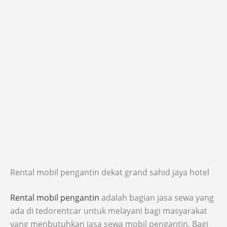
Rental mobil pengantin dekat grand sahid jaya hotel
Rental mobil pengantin
adalah bagian jasa sewa yang
ada di tedorentcar untuk melayani bagi masyarakat
yang menbutuhkan jasa sewa mobil pengantin. Bagi