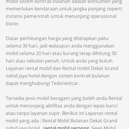
mobil sistem kontrak bulanan adalah konsumen yang
memerlukan kendaraan untuk jangka panjang seperti
instansi pemerintah untuk menunjang operasional
bisnis
Dasar perhitungan harga yang ditetapkan yaitu
selama 30 hari, jadi walaupun anda menggunakan
mobil selama 20 hari atau kurang tetap dihitung 30
hari atau sebulan penuh. Untuk anda yang butuh
Layanan rental mobil dan Rental mobil Dekat Grand
sahid jaya hotel dengan sistem kontrak bulanan
dapat menghubungi Tedorentcar.
Tersedia jenis mobil beragam yang boleh anda Rental
untuk menunjang aktifitas anda dengan lepas kunci
atau tanpa layanan supir. Berikut ini Layanan rental
mobil yang ada : Rental Mobil Bulanan Dekat Grand
sahid jaya hotel ,
rental mobil serpong
, Sewa Mobil