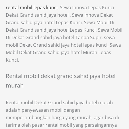
rental mobil lepas kunci
, Sewa Innova Lepas Kunci
Dekat Grand sahid jaya hotel , Sewa Innova Dekat
Grand sahid jaya hotel Lepas Kunci, Sewa Mobil Di
Dekat Grand sahid jaya hotel Lepas Kunci, Sewa Mobil
Di Dekat Grand sahid jaya hotel Tanpa Supir, sewa
mobil Dekat Grand sahid jaya hotel lepas kunci, Sewa
Mobil Dekat Grand sahid jaya hotel Murah Lepas
Kunci.
Rental mobil dekat grand sahid jaya hotel
murah
Rental mobil Dekat Grand sahid jaya hotel murah
adalah penyewaaan mobil dengan
mempertimbangkan harga yang murah, agar bisa di
terima oleh pasar rental mobil yang persaingannya