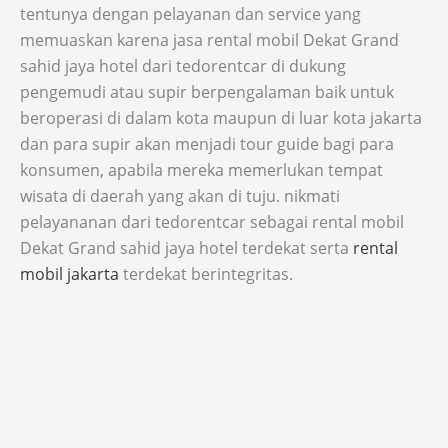
tentunya dengan pelayanan dan service yang
memuaskan karena jasa rental mobil Dekat Grand
sahid jaya hotel dari tedorentcar di dukung
pengemudi atau supir berpengalaman baik untuk
beroperasi di dalam kota maupun di luar kota jakarta
dan para supir akan menjadi tour guide bagi para
konsumen, apabila mereka memerlukan tempat
wisata di daerah yang akan di tuju. nikmati
pelayananan dari tedorentcar sebagai rental mobil
Dekat Grand sahid jaya hotel terdekat serta
rental
mobil jakarta
terdekat berintegritas.