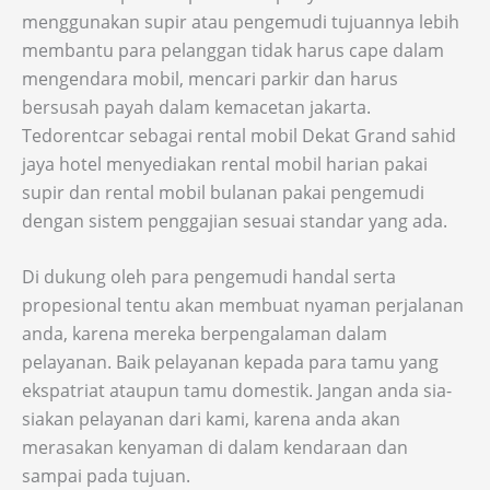
menggunakan supir atau pengemudi tujuannya lebih
membantu para pelanggan tidak harus cape dalam
mengendara mobil, mencari parkir dan harus
bersusah payah dalam kemacetan jakarta.
Tedorentcar sebagai rental mobil Dekat Grand sahid
jaya hotel menyediakan rental mobil harian pakai
supir dan rental mobil bulanan pakai pengemudi
dengan sistem penggajian sesuai standar yang ada.
Di dukung oleh para pengemudi handal serta
propesional tentu akan membuat nyaman perjalanan
anda, karena mereka berpengalaman dalam
pelayanan. Baik pelayanan kepada para tamu yang
ekspatriat ataupun tamu domestik. Jangan anda sia-
siakan pelayanan dari kami, karena anda akan
merasakan kenyaman di dalam kendaraan dan
sampai pada tujuan.