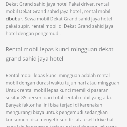
Dekat Grand sahid jaya hotel Pakai driver, rental
mobil Dekat Grand sahid jaya hotel , rental mobil
cibubur
, Sewa mobil Dekat Grand sahid jaya hotel
pakai supir, rental mobil di Dekat Grand sahid jaya
hotel dengan pengemudi.
Rental mobil lepas kunci mingguan dekat
grand sahid jaya hotel
Rental mobil lepas kunci mingguan adalah rental
mobil dengan durasi waktu tujuh hari atau mingguan.
Untuk rental mobil lepas kunci memiliki pasaran
sekitar 85 persen dari total rental mobil yang ada.
Banyak faktor hal ini bisa terjadi di karenakan
mengurangi biaya untuk pengemudi sedangkan
konsumen bisa menyetir sendiri atau self drive hal
yang lain konsumen terjaga privasi dengan keluarga