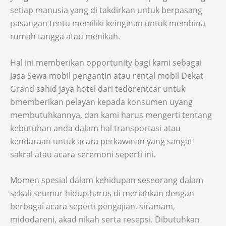
setiap manusia yang di takdirkan untuk berpasang
pasangan tentu memiliki keinginan untuk membina
rumah tangga atau menikah.
Hal ini memberikan opportunity bagi kami sebagai
Jasa Sewa mobil pengantin atau rental mobil Dekat
Grand sahid jaya hotel dari tedorentcar untuk
bmemberikan pelayan kepada konsumen uyang
membutuhkannya, dan kami harus mengerti tentang
kebutuhan anda dalam hal transportasi atau
kendaraan untuk acara perkawinan yang sangat
sakral atau acara seremoni seperti ini.
Momen spesial dalam kehidupan seseorang dalam
sekali seumur hidup harus di meriahkan dengan
berbagai acara seperti pengajian, siramam,
midodareni, akad nikah serta resepsi. Dibutuhkan