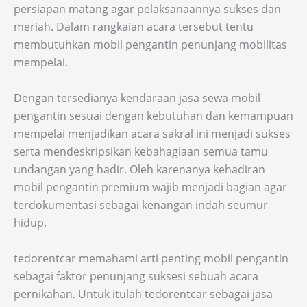
persiapan matang agar pelaksanaannya sukses dan
meriah. Dalam rangkaian acara tersebut tentu
membutuhkan mobil pengantin penunjang mobilitas
mempelai.
Dengan tersedianya kendaraan jasa sewa mobil
pengantin sesuai dengan kebutuhan dan kemampuan
mempelai menjadikan acara sakral ini menjadi sukses
serta mendeskripsikan kebahagiaan semua tamu
undangan yang hadir. Oleh karenanya kehadiran
mobil pengantin premium wajib menjadi bagian agar
terdokumentasi sebagai kenangan indah seumur
hidup.
tedorentcar memahami arti penting mobil pengantin
sebagai faktor penunjang suksesi sebuah acara
pernikahan. Untuk itulah tedorentcar sebagai jasa