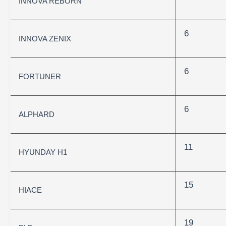
INNOVA REBORN
6
INNOVA ZENIX
6
FORTUNER
6
ALPHARD
11
HYUNDAY H1
15
HIACE
19