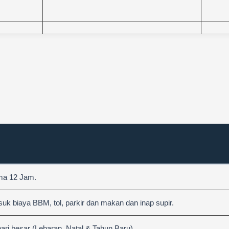
ama 12 Jam.
 biaya BBM, tol, parkir dan makan dan inap supir.
hari besar (Lebaran, Natal & Tahun Baru)