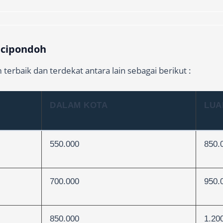
l cipondoh
terbaik dan terdekat antara lain sebagai berikut :
DALAM KOTA
LUA
550.000
850.
700.000
950.
850.000
1.20