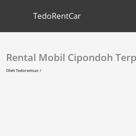
Lewati
ke
TedoRentCar
konten
Rental Mobil Cipondoh Ter
Oleh
Tedorentcar
/