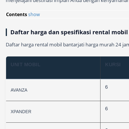
menjelajahi destinasi impian Anda dengan kenyamana
Contents
show
Daftar harga dan spesifikasi rental mobil
Daftar harga rental mobil bantarjati harga murah 24 jam
UNIT MOBIL
KURSI
6
AVANZA
6
XPANDER