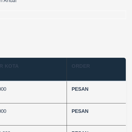
n Anda!
R KOTA
ORDER
000
PESAN
000
PESAN