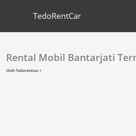
Lewati
ke
TedoRentCar
konten
Rental Mobil Bantarjati Te
Oleh
Tedorentcar
/