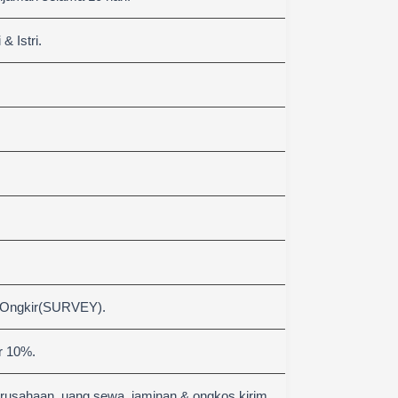
 Istri.
 Ongkir(SURVEY).
r 10%.
erusahaan, uang sewa, jaminan & ongkos kirim.