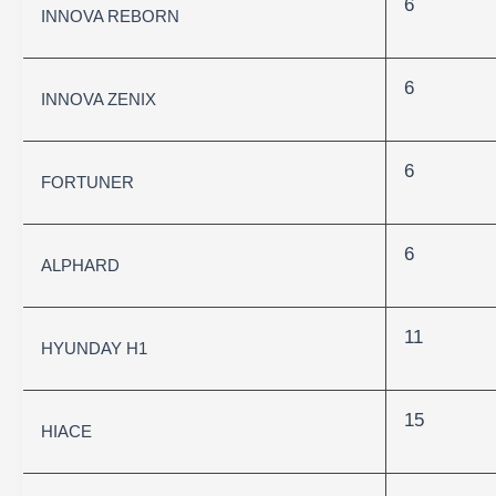
6
INNOVA REBORN
6
INNOVA ZENIX
6
FORTUNER
6
ALPHARD
11
HYUNDAY H1
15
HIACE