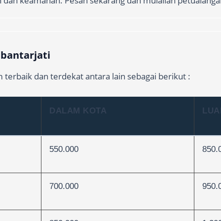
n dan keamanan. Pesan sekarang dan mulailah petualanga
 bantarjati
 terbaik dan terdekat antara lain sebagai berikut :
DALAM KOTA
LUA
550.000
850.
700.000
950.