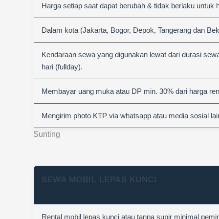
Harga setiap saat dapat berubah & tidak berlaku untuk 
Dalam kota (Jakarta, Bogor, Depok, Tangerang dan Bek
Kendaraan sewa yang digunakan lewat dari durasi sewa
hari (fullday).
Membayar uang muka atau DP min. 30% dari harga rent
Mengirim photo KTP via whatsapp atau media sosial lai
Sunting
SEWA MOBIL LEPAS KUNCI
Rental mobil lepas kunci atau tanpa supir minimal pemi