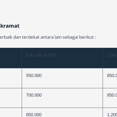
l kramat
rbaik dan terdekat antara lain sebagai berikut :
DALAM KOTA
LUA
550.000
850.
700.000
950.
850.000
1.20