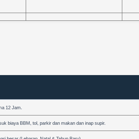
ama 12 Jam.
 biaya BBM, tol, parkir dan makan dan inap supir.
hari besar (Lebaran, Natal & Tahun Baru)