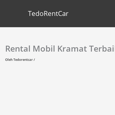
Lewati
ke
TedoRentCar
konten
Rental Mobil Kramat Terbai
Oleh
Tedorentcar
/