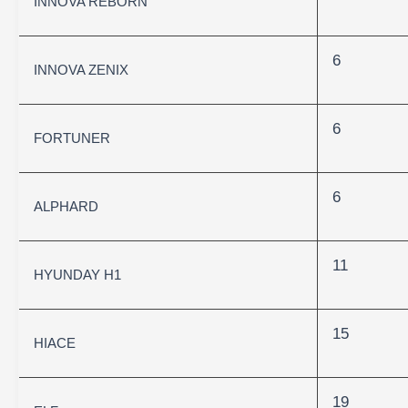
INNOVA REBORN
6
INNOVA ZENIX
6
FORTUNER
6
ALPHARD
11
HYUNDAY H1
15
HIACE
19