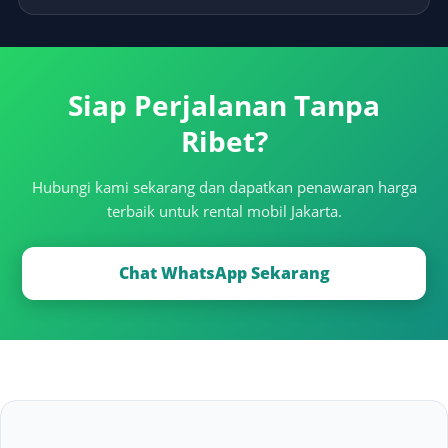
Siap Perjalanan Tanpa
Ribet?
Hubungi kami sekarang dan dapatkan penawaran harga
terbaik untuk rental mobil Jakarta.
Chat WhatsApp Sekarang