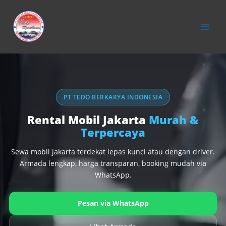
konten
PT TEDO BERKARYA INDONESIA
Rental Mobil Jakarta
Murah &
Terpercaya
Sewa mobil jakarta terdekat lepas kunci atau dengan driver.
Armada lengkap, harga transparan, booking mudah via
WhatsApp.
Pesan via WhatsApp