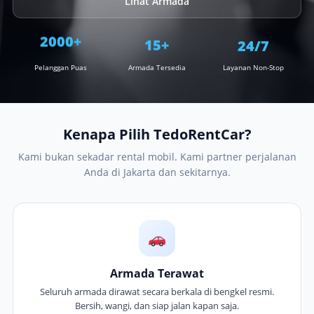
Lihat Armada
15+
2000+
24/7
Pelanggan Puas
Armada Tersedia
Layanan Non-Stop
Kenapa Pilih TedoRentCar?
Kami bukan sekadar rental mobil. Kami partner perjalanan
Anda di Jakarta dan sekitarnya.
Armada Terawat
Seluruh armada dirawat secara berkala di bengkel resmi.
Bersih, wangi, dan siap jalan kapan saja.