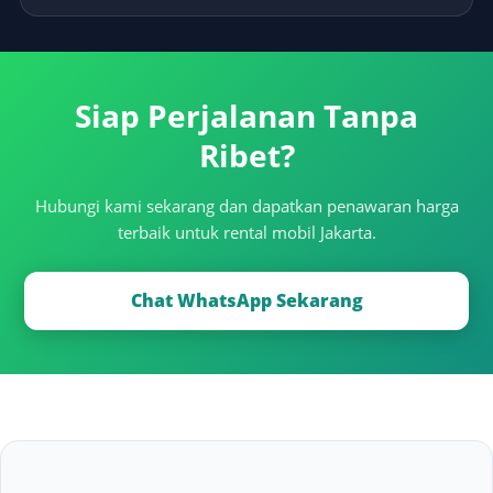
Siap Perjalanan Tanpa
Ribet?
Hubungi kami sekarang dan dapatkan penawaran harga
terbaik untuk rental mobil Jakarta.
Chat WhatsApp Sekarang