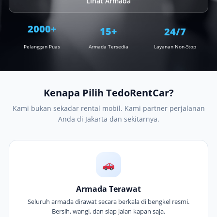
Lihat Armada
15+
2000+
24/7
Pelanggan Puas
Armada Tersedia
Layanan Non-Stop
Kenapa Pilih TedoRentCar?
Kami bukan sekadar rental mobil. Kami partner perjalanan
Anda di Jakarta dan sekitarnya.
Armada Terawat
Seluruh armada dirawat secara berkala di bengkel resmi.
Bersih, wangi, dan siap jalan kapan saja.