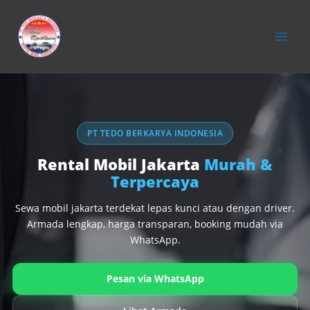
konten
PT TEDO BERKARYA INDONESIA
Rental Mobil Jakarta
Murah &
Terpercaya
Sewa mobil jakarta terdekat lepas kunci atau dengan driver.
Armada lengkap, harga transparan, booking mudah via
WhatsApp.
Pesan via WhatsApp