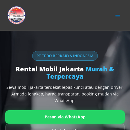
konten
PT TEDO BERKARYA INDONESIA
Rental Mobil Jakarta
Murah &
Terpercaya
Sewa mobil jakarta terdekat lepas kunci atau dengan driver.
Armada lengkap, harga transparan, booking mudah via
WhatsApp.
Pesan via WhatsApp