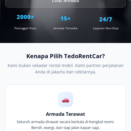
Lihat Armada
15+
24/7
2000+
Pelanggan Puas
Armada Tersedia
Layanan Non-Stop
Kenapa Pilih TedoRentCar?
Kami bukan sekadar rental mobil. Kami partner perjalanan
Anda di Jakarta dan sekitarnya.
Armada Terawat
Seluruh armada dirawat secara berkala di bengkel resmi.
Bersih, wangi, dan siap jalan kapan saja.