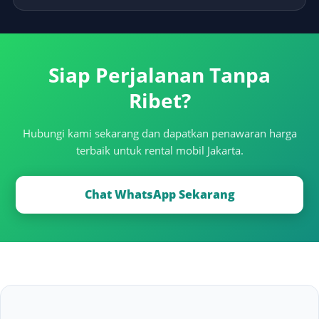
Siap Perjalanan Tanpa
Ribet?
Hubungi kami sekarang dan dapatkan penawaran harga
terbaik untuk rental mobil Jakarta.
Chat WhatsApp Sekarang