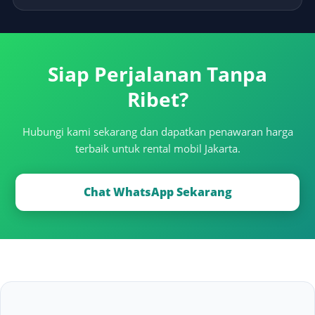
Siap Perjalanan Tanpa
Ribet?
Hubungi kami sekarang dan dapatkan penawaran harga
terbaik untuk rental mobil Jakarta.
Chat WhatsApp Sekarang