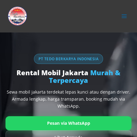
konten
PT TEDO BERKARYA INDONESIA
Rental Mobil Jakarta
Murah &
Terpercaya
Sewa mobil jakarta terdekat lepas kunci atau dengan driver.
Armada lengkap, harga transparan, booking mudah via
WhatsApp.
Pesan via WhatsApp