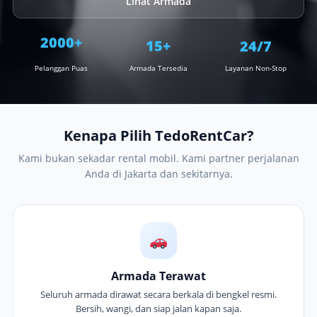
Lihat Armada
15+
2000+
24/7
Pelanggan Puas
Armada Tersedia
Layanan Non-Stop
Kenapa Pilih TedoRentCar?
Kami bukan sekadar rental mobil. Kami partner perjalanan
Anda di Jakarta dan sekitarnya.
Armada Terawat
Seluruh armada dirawat secara berkala di bengkel resmi.
Bersih, wangi, dan siap jalan kapan saja.