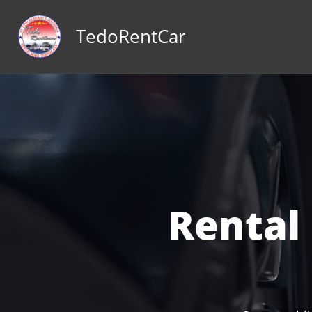
konten
TedoRentCar
Rental