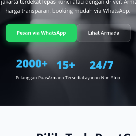
jakarta terdekat lepas kunci atau dengan driver. Arm
harga transparan, booking mudah via WhatsApp.
Pesan via WhatsApp
Lihat Armada
15+
24/7
2000+
Pelanggan Puas
Armada Tersedia
Layanan Non-Stop