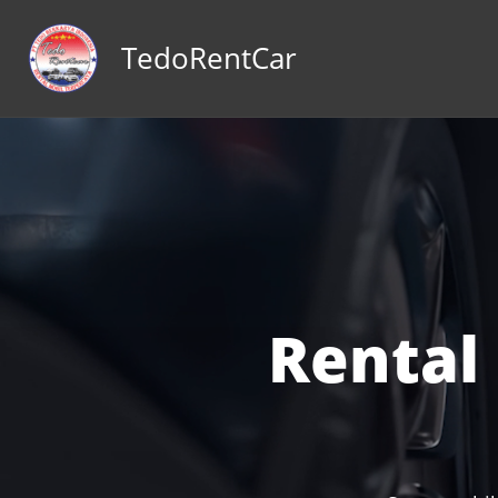
konten
TedoRentCar
Rental