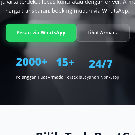
jakarta terdekat lepas kunci atau dengan driver. Arm
harga transparan, booking mudah via WhatsApp.
Pesan via WhatsApp
Lihat Armada
24/7
15+
2000+
Pelanggan Puas
Armada Tersedia
Layanan Non-Stop