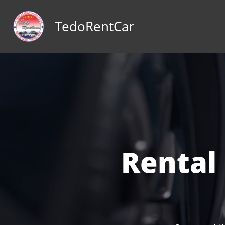
konten
TedoRentCar
Rental