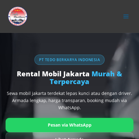
konten
PT TEDO BERKARYA INDONESIA
Rental Mobil Jakarta
Murah &
Terpercaya
Sewa mobil jakarta terdekat lepas kunci atau dengan driver.
Armada lengkap, harga transparan, booking mudah via
WhatsApp.
Pesan via WhatsApp