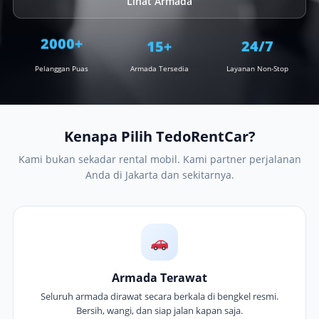
Lihat Armada
15+
2000+
24/7
Pelanggan Puas
Armada Tersedia
Layanan Non-Stop
Kenapa Pilih TedoRentCar?
Kami bukan sekadar rental mobil. Kami partner perjalanan
Anda di Jakarta dan sekitarnya.
Armada Terawat
Seluruh armada dirawat secara berkala di bengkel resmi.
Bersih, wangi, dan siap jalan kapan saja.