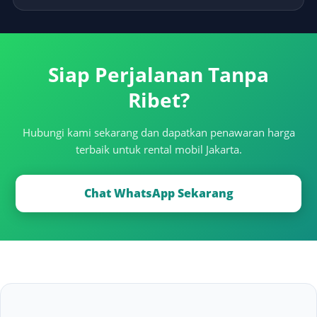
Siap Perjalanan Tanpa
Ribet?
Hubungi kami sekarang dan dapatkan penawaran harga
terbaik untuk rental mobil Jakarta.
Chat WhatsApp Sekarang