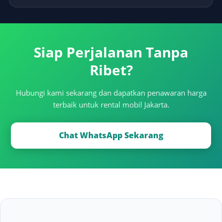
Siap Perjalanan Tanpa
Ribet?
Hubungi kami sekarang dan dapatkan penawaran harga
terbaik untuk rental mobil Jakarta.
Chat WhatsApp Sekarang