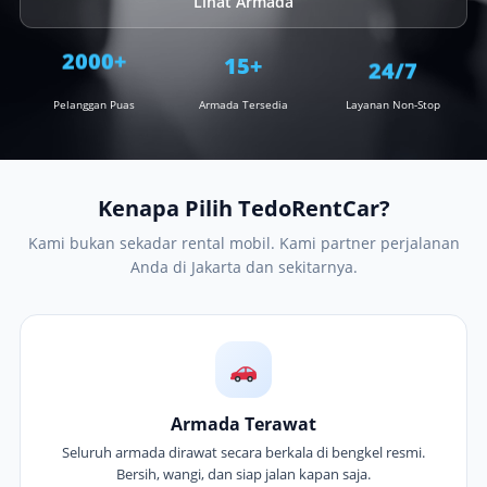
Lihat Armada
24/7
15+
2000+
Pelanggan Puas
Armada Tersedia
Layanan Non-Stop
Kenapa Pilih TedoRentCar?
Kami bukan sekadar rental mobil. Kami partner perjalanan
Anda di Jakarta dan sekitarnya.
Armada Terawat
Seluruh armada dirawat secara berkala di bengkel resmi.
Bersih, wangi, dan siap jalan kapan saja.