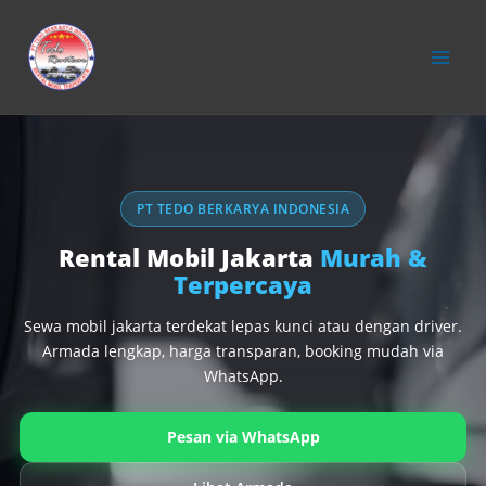
konten
PT TEDO BERKARYA INDONESIA
Rental Mobil Jakarta
Murah &
Terpercaya
Sewa mobil jakarta terdekat lepas kunci atau dengan driver.
Armada lengkap, harga transparan, booking mudah via
WhatsApp.
Pesan via WhatsApp